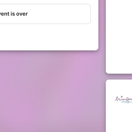
 et bonnes manières" de Berthe
mme une voix du passé révélant par
endez-vous grâce au ton délicieux
a folle rigidité d'antan avec
 standards et des compositions, la
c ses camarades
at entre douceur et puissance,
te de sororité, une célébration
la musique se fait lien, mémoire et