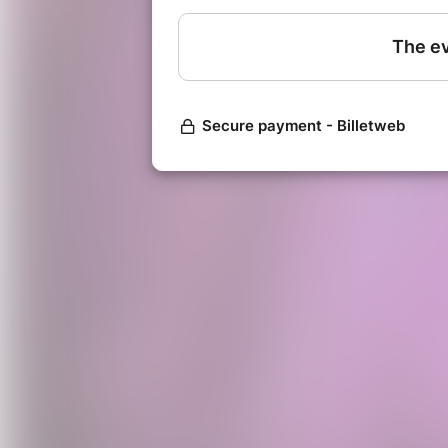
Des extraits de "Convenances
Bernage (1964) surgissent co
contraste le chemin parcouru.
Et bien sûr, l'absurde est au r
de Cathy qui donne à entendre l
malice...
Le propos sera illustré par des
chanteuse cultivant ainsi ave
musiciennes un équilibre délic
intimité et élan collectif.
Un concert pensé comme un ges
sensible du féminin pluriel, où 