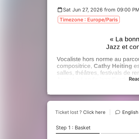
Sat Jun 27, 2026 from 09:00 PM
Timezone : Europe/Paris
« La bonn
Jazz et con
Vocaliste hors norme au parcou
compositrice,
Cathy Heiting
es
salles, théâtres, festivals de 
Rea
Jazz, La Londe jazz Festival, 
le Sunset à Paris... Elle a été
du public Crest Jazz Vocal.
Cathy invite Maryline Ferrero (p
sur les chemins voyageurs du j
inédit sur le parcours de la 
éclairage singulier sur l'évoluti