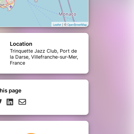
| ©
Leaflet
OpenStreetMap
Location
Trinquette Jazz Club, Port de
la Darse, Villefranche-sur-Mer,
France
his page