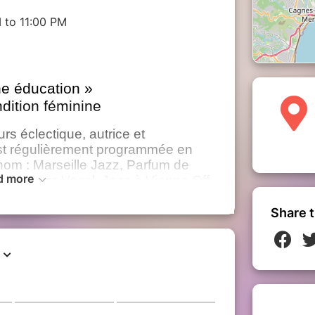
 to 11:00 PM
e éducation »
dition féminine
rs éclectique, autrice et
t régulièrement programmée en
renom : Marseille Jazz, Parfum de
d more
Crest Jazz Vocal, Jazz à Vienne Off,
 Sélection Jammin’ Juan 2023 et Prix
Share t
ianiste) et Aurélie Agullo (batteuse)
azz et propose en trio un répertoire
femme contemporaine avec un
on de la condition féminine....