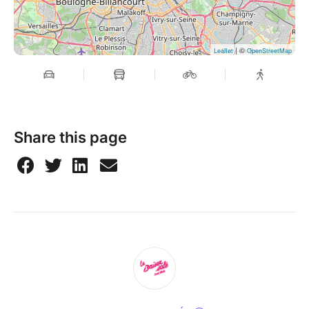
jazz, soul and modern beats. More than a concert,
this evening is a real celebration: warm, festive,
intense and deeply alive.
| ©
Leaflet
OpenStreetMap
For this exceptional line-up, Catia has surrounded
herself with some of the most brilliant musicians on
the jazz scene: Laurent Vernerey on bass, a master of
elegant grooves and powerful foundations; Vincent
Share this page
Bidal on piano, whose refined harmonies and
boundless energy open up spaces of freedom and
emotion; and Stéphane Huchard on drums, a virtuoso
of rhythm and a magician of textures, capable of
raising a fever in an instant.
Together, they create organic, generous music! Catia
Werneck guides the audience through an authentic,
incandescent and joyful Brazil, with a mix of solar
energy, raw emotion and bewitching rhythms. It's an