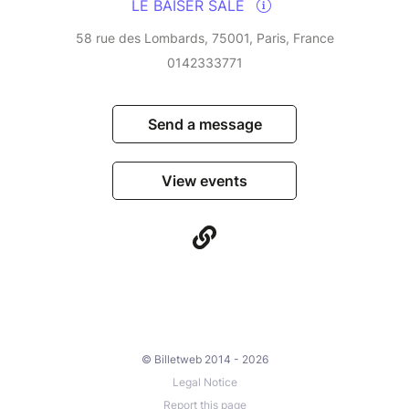
intense, festive evening, with every track sounding
LE BAISER SALÉ
like a heartbeat from Rio.
58 rue des Lombards, 75001, Paris, France
0142333771
Send a message
View events
© Billetweb 2014 - 2026
Legal Notice
Report this page