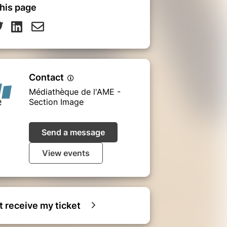
his page
Contact
Médiathèque de l'AME -
Section Image
Send a message
View events
ot receive my ticket