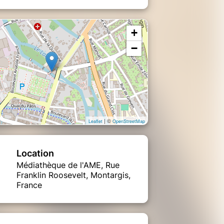
+
−
| ©
Leaflet
OpenStreetMap
Location
Médiathèque de l'AME, Rue
Franklin Roosevelt, Montargis,
France