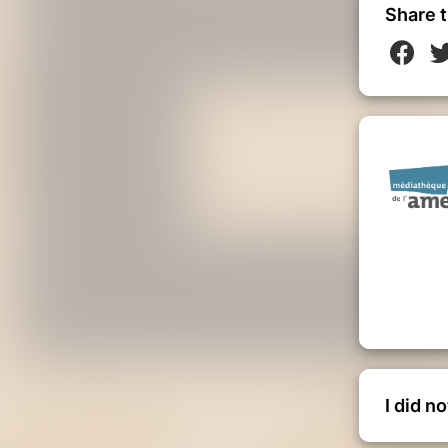
Share t
I did n