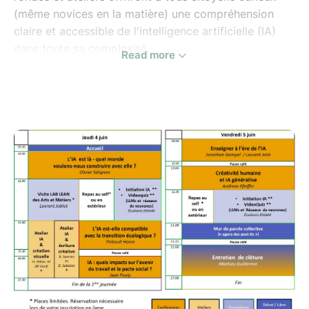
(même novices en la matière) une compréhension
claire et accessible de l'intelligence artificielle (IA)
dans toute sa complexité.
Read more
Le colloque explorera 4 grands domaines où l'IA
provoque des réactions opposées, entre fascination
et angoisse : l'éducation, l'emploi, l'écologie et la
créativité.
De nombreux temps d'échanges et de débats sont
prévus pour que chaque participant puisse
s'exprimer, partager ses doutes et ses attentes.
En savoir plus sur le colloque...