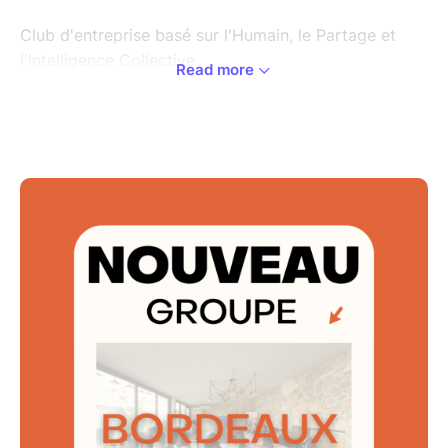
Club d'entreprise basé sur l'Humain, le Partage et
l'Intelligence Collective.
Read more
"Évoluer et Grandir ensemble"
"Mieux se connaître pour mieux se recommander"
Nous nous retrouvons tous les 15 jours le lundi de 11h
à 13h30 au Restaurant le Saint Georges, Place
Camille Jullian, Bordeaux, France
Venez rencontrer nos membres et nos invités pour
partager des bons moments d'échanges et de
business !!
A très vite !!