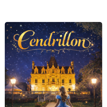
Dans cette version moderne et pétillante de
Cendrillon, redécouvrez l’histoire que vous pensiez
connaître… mais comme vous ne l’avez jamais vue
! Entre humour et moments musicaux, laissez-vous
emporter dans un spectacle féerique et décalé dans
le cadre magique du Château de Saint-Saturnin-sur-
Loire !