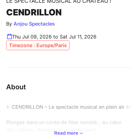
LE SPECTACLE MUSICAL AU CHÂTEAU !
CENDRILLON
By
Anjou Spectacles
Thu Jul 09, 2026 to Sat Jul 11, 2026
Timezone : Europe/Paris
About
✨ CENDRILLON – Le spectacle musical en plein air ✨
Plongez dans un conte de fées revisité… au cœur
d’un château illuminé, sous les étoiles !
Read more