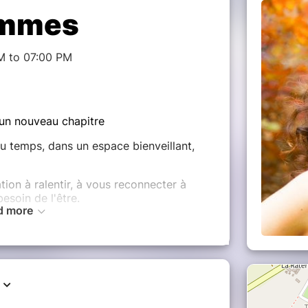
emmes
M to 07:00 PM
r un nouveau chapitre
u temps, dans un espace bienveillant,
ion à ralentir, à vous reconnecter à
soin de l'être.
d more
r, des temps de partage et un rituel
 plus de clarté, de sérénité et