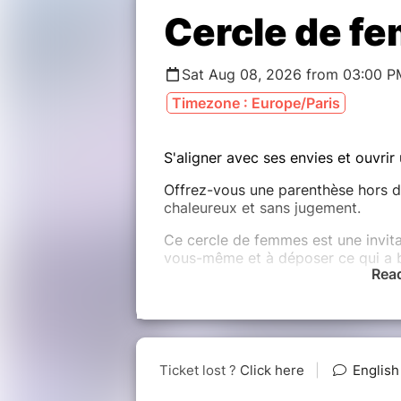
Cercle de f
Sat Aug 08, 2026 from 03:00 P
Timezone : Europe/Paris
S'aligner avec ses envies et ouvri
Offrez-vous une parenthèse hors d
chaleureux et sans jugement.
Ce cercle de femmes est une invitat
vous-même et à déposer ce qui a be
Rea
À travers une méditation au tambou
d'intention, vous serez guidée vers
d'alignement.
???? Le programme :
• Accueil et présentation du cercle