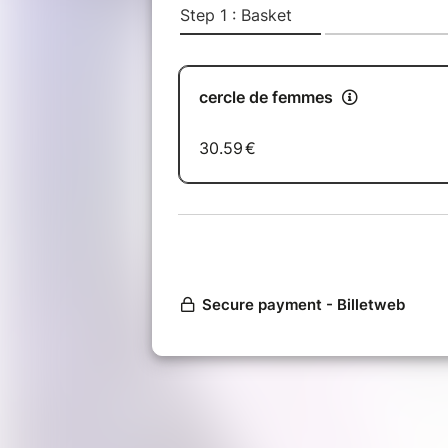
• Méditation guidée au tambour
• Temps de partage en toute bienve
parler)
• Rituel d'intention autour du thèm
• Moment de recentrage et de rec
-petites douceurs offertes
✨ Thème :
S'aligner avec ses envies et ouvri
Un temps pour écouter son cœur, cl
intention pour la suite de son chem
???? Samedi 08 août
???? 15h
⚠️ Places limitées – Réservation obl