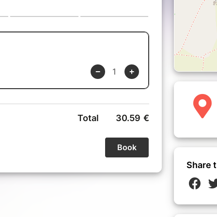
illance (libre, sans obligation de
e du jour
onnexion à soi
r un nouveau chapitre
arifier ses aspirations et poser une
in.
Share t
igatoire.