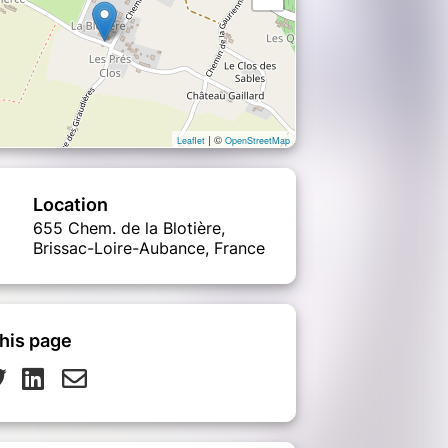
| ©
Leaflet
OpenStreetMap
Location
655 Chem. de la Blotière,
Brissac-Loire-Aubance, France
his page