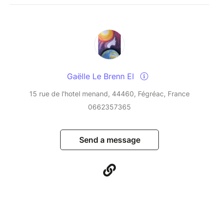
Gaëlle Le Brenn EI
15 rue de l'hotel menand, 44460, Fégréac, France
0662357365
Send a message