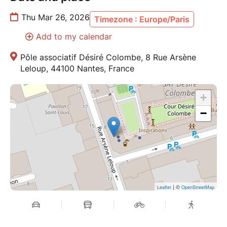
depuis 2017.
Thu Mar 26, 2026
Timezone : Europe/Paris
https://www.sebastien-martin-gestalt-therapie.com
Add to my calendar
# cercle d'hommes # Gestalt thérapie # Danse
Pôle associatif Désiré Colombe, 8 Rue Arsène
#cercledeparole
Leloup, 44100 Nantes, France
#danselibre #danseintuitive
#dansespontannée #nantes #atelierdanse #bienêtre
+
#sansmiroir # dansemedecine #danseretetredansé®
−
| ©
Leaflet
OpenStreetMap