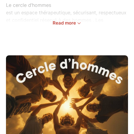
Le cercle d’hommes
est un espace thérapeutique, sécurisant, respectueux
et confidentiel réservé à des hommes . Les
Read more
rencontres sont mensuelles.
Il s’agit d’un lieu pour explorer ce qui est présent dans
l’instant et cheminer ensemble à travers le
mouvement dansé, la parole, le corps et la relation à
l’autre. Le travail s’appuie sur le groupe comme
soutien à la conscience de soi, à l’expression de ce
qui est.
Ce cercle
a pour intention de soutenir:
- une meilleure conscience de soi et de son vécu
corporel
- une parole authentique, engagée et responsable
- la présence à soi et aux autres