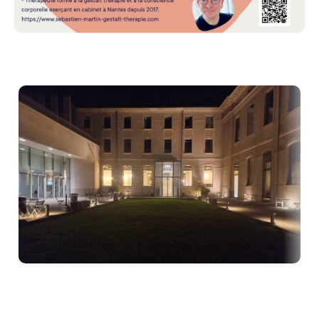
pratiques corporelles n’est nécessaire.
Modalités pratiques
- Groupe continu
- Séances de 2h30
- Horaires : 19h – 21h30
Dates : Rencontre mensuelle de mars à juin
2026
Début du cycle les 26 mars 2026 les dates
suivantes 30 avril ; 21 mai ; 18 juin 2026
Quoi apporter :
Prévoir une tenue souple. Pensez à prendre de l'eau,
un tapis de sol et un plaid
Coanimation
Ce cercle d’hommes est coanimé par Alain et
Sébastien
Notre approche s’appuie sur nos expériences