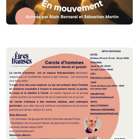
Le cadre
est essentiel pour que chacun puisse oser
l'exploration en toute sécurité.
Cela repose sur:
- la confidentialité
- le non-jugement,
- l’écoute et le respect du rythme de chacun
- l’engagement
Pour qui
Ce cercle s’adresse à des hommes adultes, sans
prérequis particulier, ayant le désir de se mettre en
mouvement entre hommes pour aller vers une
meilleure connaissance de soi, pour prendre soin de
leur relation à l' autre en explorant son vécu dans un
cadre bienveillant et soutenant.
Aucune expérience préalable en thérapie ou en