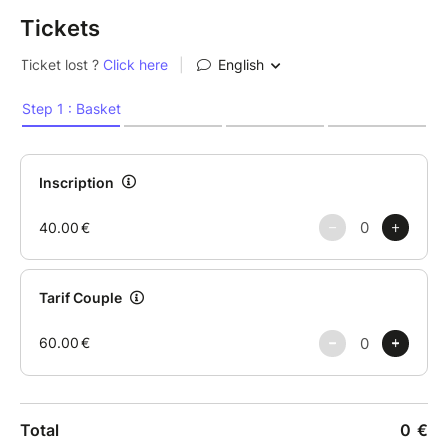
épouse, de créer le centre de retraite spirituelle Duo
Tickets
MoonDo dans le Sud de la France, je commence à
travailler et étudier en profondeur les médecines
indigènes. En 2021, je rejoins une famille Mazatèque
et j'ai le privilège d'être initié par leurs soins, avec qui
je chemine encore aujourd'hui.
J'ai vraiment accueilli et rencontré le Cacao en 2022.
Et j'en suis devenu homme médecine fin 2023, dans
la tradition mexicaine.
Le cacao, dont le nom botanique est Theobroma
cacao, signifiant « nourriture des dieux » en grec, est
une plante originaire des forêts tropicales de
l'Amérique du Sud et Centrale. Depuis des millénaires,
il est vénéré par les civilisations précolombiennes
telles que les Mayas et les Aztèques, qui
reconnaissaient déjà ses puissantes propriétés