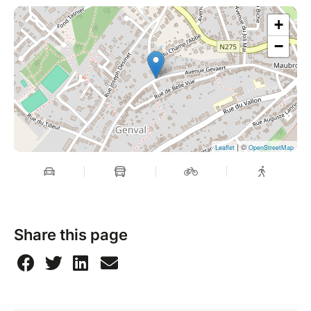
Le cacao est extrêmement riche en antioxydants,
+
notamment les flavonoïdes, qui ont des propriétés
−
anti-inflammatoires et peuvent aider à réduire le
risque de maladies cardiovasculaires. Ces
composants agissent également comme protecteurs
neuronaux, pouvant améliorer les fonctions
cognitives et prévenir les maladies
neurodégénératives.
| ©
Leaflet
OpenStreetMap
- Magnésium
Le cacao est une excellente source de magnésium,
un minéral essentiel pour plus de 300 réactions
biochimiques dans le corps, y compris la relaxation
Share this page
musculaire et la fonction nerveuse. Le magnésium
peut aider à réduire le stress, l'anxiété et favoriser un
meilleur sommeil.