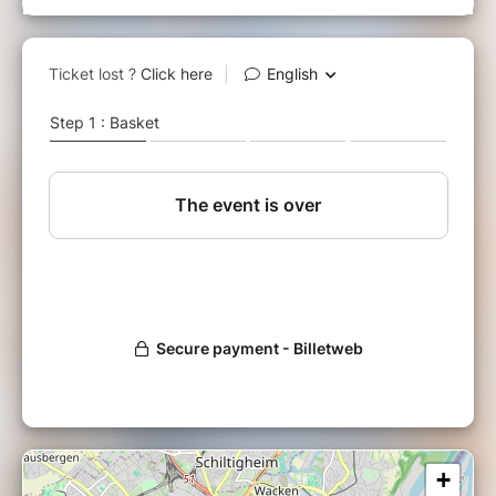
Hélène Kah, graphiste
Un moment convivial et festif !
+