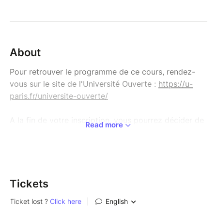
About
Pour retrouver le programme de ce cours, rendez-
vous sur le site de l'Université Ouverte :
https://u-
paris.fr/universite-ouverte/
A la fin de votre inscription, vous pourrez décider de
Read more
régler votre cours :
- Par carte bleue en ligne (en 1 fois ou en 3 fois).
- Par chèque (en 1 fois).
Pour vous rendre sur la boutique générale de
Tickets
l’Université
Ouverte :
https://www.billetweb.fr/pro/universiteouverte