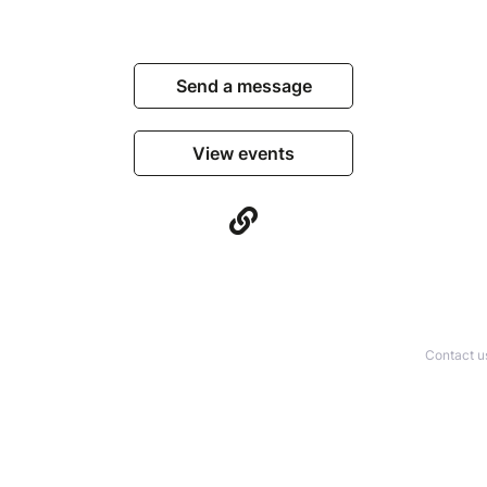
Send a message
View events
Contact u