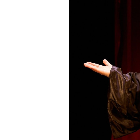
De et avec : Sandrine GELIN
Extraits de sketchs de F
Mise en scène : Françoi
Création lumière : Mikaë
Masques : Georgette BA
Coproduction : Théâtre All
Soutiens : Théâtre Coméd
Durée : 1 H 20
Tarif : 15 € / 12 €