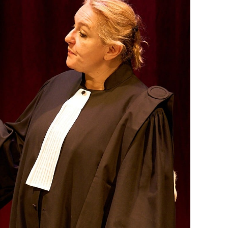
anny et Thierry JOLY, Henri MITTON
s BOURCIER
l GORCE
STIAN
égro (Miribel),
ie Odéon (Lyon) et Espace Éole (Craponne)