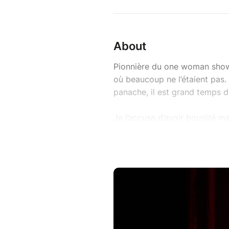
About
Pionnière du one woman show,
où beaucoup ne l’étaient pas. 
panache, il est grand temps d
Je l’accuse d’avoir bousillé 
; j’ai consumé mon adolescenc
d’avoir placé très haut le niv
insolence, talent, générosité et
À la barre se succéderont d’i
Joly comme autant de témoin
C’est du Joly ! est un réquisit
Grâce !