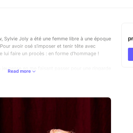
p
 Sylvie Joly a été une femme libre à une époque
Pour avoir osé s’imposer et tenir tête avec
e lui faire un procès : en forme d’hommage !
ma jeunesse en me faisant passer pour une ringarde
Read more
e seule à déclamer ses sketchs. Je l’accuse
eau d’exigence en visant l’excellence avec
 une irrésistible drôlerie.
llustres personnages des spectacles de Sylvie
s à charge.
oire truculent pour un verdict exemplaire : la