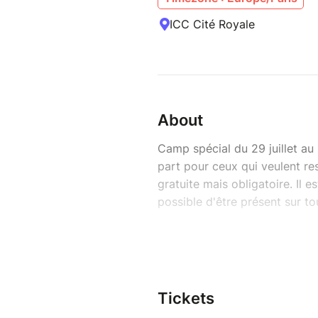
ICC Cité Royale
About
Camp spécial du 29 juillet au
part pour ceux qui veulent res
gratuite mais obligatoire. Il
possible d'être présent sur t
L'Esprit et l'Epouse disent : Vi
APOCALYPSE 22.17
Pourquoi t’inscrire ?
Tickets