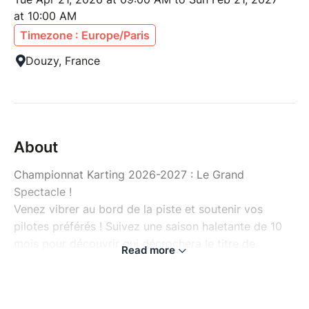
at 10:00 AM
Timezone : Europe/Paris
Douzy, France
About
Championnat Karting 2026-2027 : Le Grand
Spectacle !
Venez vibrer au bord de la piste et soutenir vos
pilotes préférés ! Suivez une saison haletante de 10
mois pour découvrir qui décrochera le titre de
Read more
champion.
Fréquence : 1 dimanche par mois (pendant 10
mois).