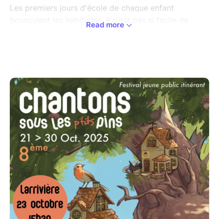
Les premiers jours d'école de chaque enfant
bousculent les habitudes. Il n'est pas si facile de
Read more
grandir d'un coup !
Alors, tout seul ou avec l'aide complice de l'adulte
attentif, on invente et on contourne les interdits, pour
grandir à son rythme !
Théâtre, jeu d’objets, vibraphone et machine à
coudre, voici l’univers de ce spectacle poétique et
transgressif, émouvant et jubilatoire.
https://www.unehirondellecie.com/couverture-ca-
2.html