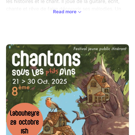
les histoires et le chant. Il joue de la guitare, écrit,
chante et rêve de faire découvrir ses mélodies. Un
Read more
jour, poussé par sa sœur Olympe, la seule à le
comprendre, Plume décide de s’envoler pour New-
York à la recherche de sa propre voie. En chemin il
rencontrera Ronald, un corbeau méfiant et mal
intentionné, ainsi que Bill Hoot, un hibou sage qui lui
apportera de nouvelles notes pour enrichir sa
chanson intérieure. Ce voyage initiatique est une
quête de soi, d'amitié, et d’acceptation de la
différence.