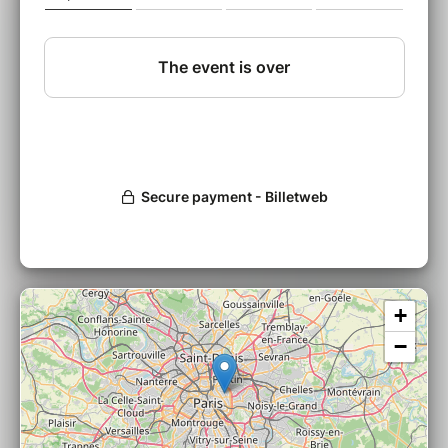
comme une artiste qui ne ressemble à aucune
autre. Chez elle se croisent un lien indéfectible à l
‘enfance, une maîtrise vocale affolante et une
capacité à passer d’un monde à l’autre, comme
pour mieux polir une personnalité qui
naturellement s’impose et fait de Charlotte
Planchou une artiste majeure pour laquelle toute
tentative de classification est vaine; elle est à part.
Si "le Carillon " respire le Jazz, il dispense aussi
un parfum de classique et de pop, comme si on
l’on pouvait glisser dans une même fiole Barbara
Hannigan, André Minvielle, Alfred Deller et Billie
Eilish ... Sa trame, simple en apparence, nous
offre une infinie palette de sons acoustiques.
Couleurs, nuances, timbres ; tout ici est
+
fondamental. Se mêlent à ces fascinantes
sensations auditives de subtiles "distorsions » du
−
son. Telles des hallucinations, elles magnifient
une note, une phrase comme pour mieux
entrouvrir la porte des rêves. Ici et là se cachent
des sons inhabituels, respirations soupirs et bruits
qui nous tiennent au plus près de la mécanique et