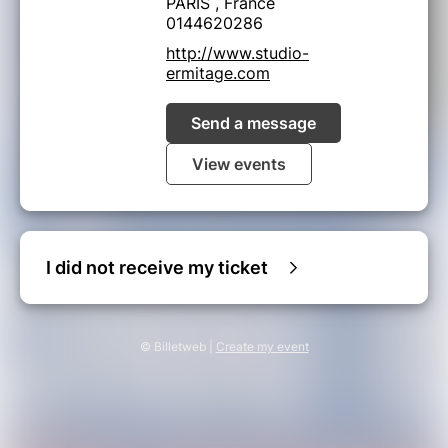
PARIS , France
0144620286
http://www.studio-
ermitage.com
Send a message
View events
I did not receive my ticket
© Billetweb |
Create my event