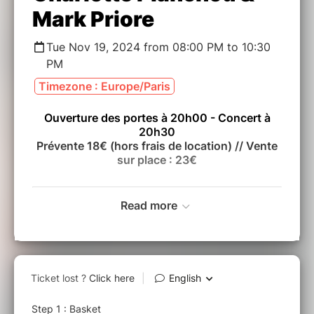
Mark Priore
Tue Nov 19, 2024 from 08:00 PM to 10:30
PM
Timezone : Europe/Paris
Ouverture des portes à 20h00 - Concert à
20h30
Prévente 18€ (hors frais de location) //
Vente
sur place : 23€
Read more
1ère partie :
Pierre Tereygeol
___
Sortie de l'album
: Le Carillon (Quai Son Records
- 2024)
Charlotte Planchou porte bien son nom : deux
syllabes franches, qui claquent et s’assument,