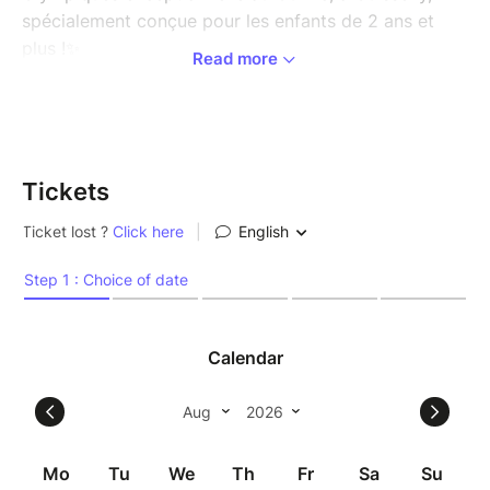
spécialement conçue pour les enfants de 2 ans et
plus !✨
Read more
Cette année, transformons nos tout-petits en petits
athlètes avec une quête magique où ils partiront à la
recherche des flammes olympiques.
Tickets
Venez nombreux et partagez avec nous et célébrons
les Jeux Olympiques
----
Les enfants ont d'etre encadré par les adultes