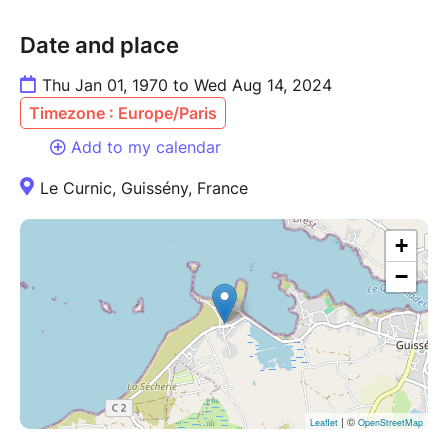
Date and place
Thu Jan 01, 1970 to Wed Aug 14, 2024
Timezone : Europe/Paris
Add to my calendar
Le Curnic, Guissény, France
+
−
| ©
Leaflet
OpenStreetMap