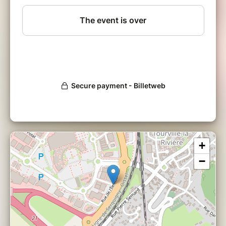
terrain, de vêtements adaptés à la
météo et au terrain ainsi que de quoi
vous hydrater.
Pour des raisons pratiques, pensez
à
préciser l'âge des participants
dans
le formulaire d'inscription et à
laisser
un numéro de téléphone mobile.
+
−