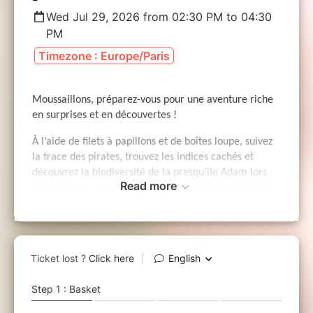
Wed Jul 29, 2026 from 02:30 PM to 04:30
PM
Timezone : Europe/Paris
Moussaillons, préparez-vous pour une aventure riche
en surprises et en découvertes ! ️
À l’aide de filets à papillons et de boîtes loupe, suivez
la trace des pirates, trouvez les indices cachés et
découvrez la biodiversité de la presqu’île Adam lors
Read more
d’une chasse aux trésors unique, conviviale et ludique.
Lieu de rendez-vous :
Tourville-la-rivière 76410
Horaires :
14h30 - 16h30
Informations pratiques :
Évènement
gratuit ouvert à tous
.
Équipez-vous
de chaussures de