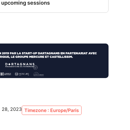
t 28, 2023
Timezone : Europe/Paris