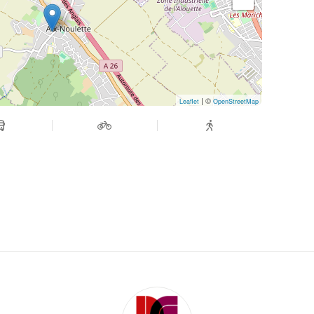
| ©
Leaflet
OpenStreetMap