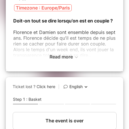
Timezone : Europe/Paris
Doit-on tout se dire lorsqu'on est en couple ?
Florence et Damien sont ensemble depuis sept
ans. Florence décide qu'il est temps de ne plus
rien se cacher pour faire durer son couple.
Alors le temps d'un week end, ils vont jouer la
transparence totale et tout se dire...
Read more
Leur contrainte, ne jamais se fâcher !
La famille, les amis, le quotidien, tout y passe !
Florence et Damien arriveront-ils à relever le
défi ?
Le Saviez-vous ?
Originaire de Montpellier, Chéri, on se dit tout !
est le nouveau succès des auteurs Guilhem
Connac et Benoît Labannierre. Après Le Grand
Soir et Dans la peau de ma femme, cette pièce