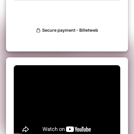
séduit une fois de plus le public.
Durée
1h15