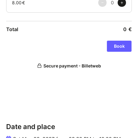
La pièce a été distinguée par une nomination pour la
Meilleure Comédie aux Molières 2022.
Le phénomène théâtral "Chers Parents" totalise déjà
plus de 500 000 spectateurs conquis, dépasse les
900 représentations à travers la France et a été
adapté au cinéma en 2026 avec près d’un million de
spectateurs.
« Une comédie inflammable » Le Figaro
« Jubilatoire » Le Parisien
« Un pur régal » Télérama
Tout public, à partir de 12 ans
Durée 1h30
Placement libre
Distribution
Date and place
De Emmanuel et Armelle PATRON
Mise en scène Clément POUILLOT