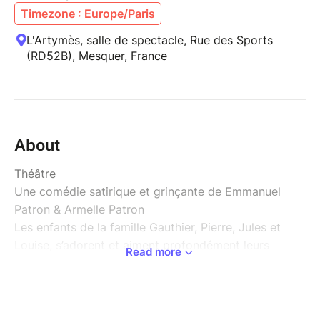
Timezone : Europe/Paris
L'Artymès, salle de spectacle, Rue des Sports
(RD52B), Mesquer, France
About
Théâtre
Une comédie satirique et grinçante de Emmanuel
Patron & Armelle Patron
Les enfants de la famille Gauthier, Pierre, Jules et
Louise, s’adorent et aiment profondément leurs
Read more
parents. Alors, lorsque ces derniers leur demandent
de venir les rejoindre d’urgence, ils ont quelque chose
de très important à leur annoncer, les trois enfants
bouleversés se précipitent craignant le pire. Mais le