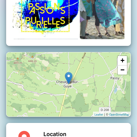
+
−
| ©
Leaflet
OpenStreetMap
Location