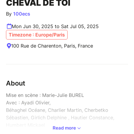
CHEVAL DE TOI
By
100ecs
Mon Jun 30, 2025 to Sat Jul 05, 2025
Timezone : Europe/Paris
100 Rue de Charenton, Paris, France
About
Mise en scène : Marie-Julie BUREL
Avec : Ayadi Olivier,
Béhaghel Océane
, Charlier Martin, Cherbetko
Sébastien, Girlich
Delphine
, Hautier Constance,
Humbert Mickael
Read more