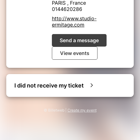
PARIS , France
0144620286
http://www.studio-
ermitage.com
Send a message
View events
I did not receive my ticket
© Billetweb |
Create my event