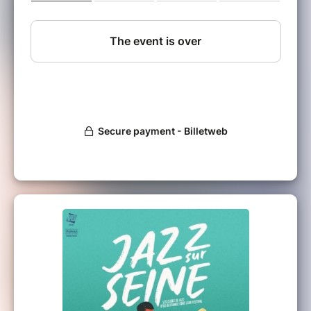
écrites en français, sur des sonorités jazz et
brésiliennes.
Chloé Deyme y parle de l'amitié, du deuil, de la
séduction, ou encore de la maternité ; des sujets
qui lui permettent de célébrer la beauté des failles,
là où naissent les émotions, les transformations
profondes, là où naissent les mues.
"&MUE" est un appel à la fête, un appel à célébrer
celui ou celle que chacun d’entre nous a au fond
de soi, et qui ne demande qu’à éclore !
Chloé Deyme : Chant
William Lecomte : Piano
Gerson Saeki : Basse
Maxime Legrand : batterie
Invités :
Rubinho Antunes : Trompette, Bugle
Marc Berthoumieux : Accordéon
Léa Castro : Voix
Mélanie Dahan : Voix
Noémie Lemaa : Voix