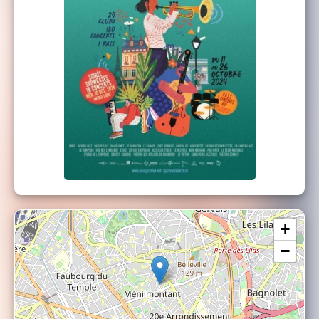
Inor Sotolongo : Percussions
Aurélie Tyszblat : Voix
+
−