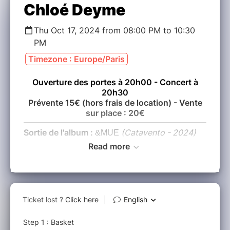
Chloé Deyme
Thu Oct 17, 2024 from 08:00 PM to 10:30
PM
Timezone : Europe/Paris
Ouverture des portes à 20h00 - Concert à
20h30
Prévente 15€ (hors frais de location) - Vente
sur place : 20€
Sortie de l'album :
(Catavento - 2024)
&MUE
Read more
En partenariat avec le festival
Jazz sur Seine
Après un premier album "NOTURNA" enregistré
entre Paris et Rio, et sorti en juin 2016, Chloé
DEYME revient avec un nouvel opus !
"&MUE" est un album hybride qui présente ses
toutes dernières compositions : des chansons