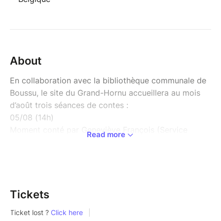
About
En collaboration avec la bibliothèque communale de
Boussu, le site du Grand-Hornu accueillera au mois
d’août trois séances de contes :
05/08 (14h)
Moment conté par Geneviève François (Service
Read more
Education Permanente et Jeunesse de la Province de
Hainaut) dans les jardins du Grand-Hornu.
12/08 (14h)
Moment conté par Geneviève François (Service
Education Permanente et Jeunesse de la Province de
Tickets
Hainaut) dans les jardins du Grand-Hornu
19/08 (14h)