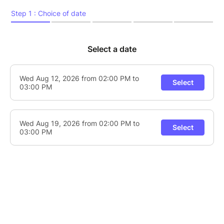
Moment conté par Abigaël Desart (Service Education
Permanente et Jeunesse de la Province de Hainaut)
dans les jardins du Grand-Hornu.
Infos pratiques :
- accès libre et gratuit
- séances réservées aux enfants (jusqu'à 12 ans) et à
leurs accompagnants
- les lectures se dérouleront dans les jardins, sauf en
cas de mauvais temps (Centre de documentation)
- Informations supplémentaires : 065/613902