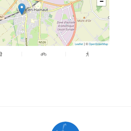
−
| ©
Leaflet
OpenStreetMap