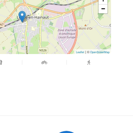
−
| ©
Leaflet
OpenStreetMap