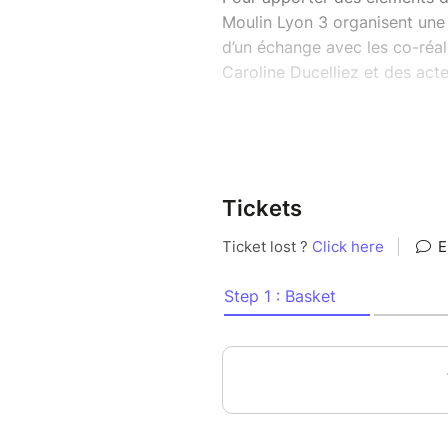
Moulin Lyon 3 organisent une
d’un échange avec les co-réal
Caroline Ducelliez et des acteu
Cet événement s’inscrit dans 
et la programmation Lyon 20
Co-organisation : Université 
Tickets
Accès en transports en commu
o Tram 4 Manufacture - Mont
o Métro D Sans Souci
o Bus 69 Manufacture - Mont
o Vélo’v
o Vélos : Pour les visiteurs ex
sont disponibles au parvis su
poste de sécurité, ainsi qu’au
magnolias.