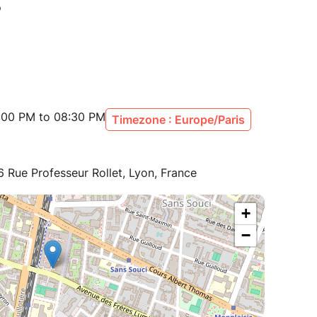
on à vélo est interdite sur l’ensemble du site.
:00 PM to 08:30 PM
Timezone : Europe/Paris
 Rue Professeur Rollet, Lyon, France
+
−