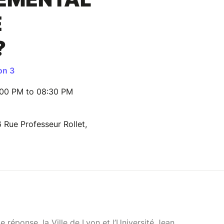
É
?
on 3
:00 PM to 08:30 PM
 Rue Professeur Rollet,
 réponse, la Ville de Lyon et l’Université Jean