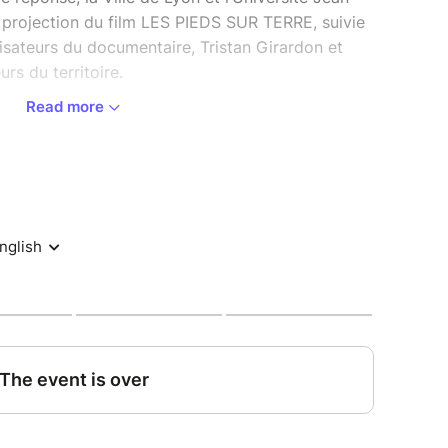
 projection du film LES PIEDS SUR TERRE, suivie
isateurs du documentaire, Tristan Girardon et
rs du territoire.
Read more
le cadre de la Semaine Européenne de la Mobilité
30.
Jean Moulin Lyon 3 et Ville de Lyon.
n et en vélo :
luc
luc
térieurs et les étudiants, des parkings à vélos
d (côté 1 avenue des Frères Lumière), face au
 parvis nord (cours Albert Thomas), sous les