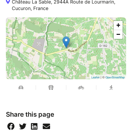
Château La Sable, 2944A Route de Lourmarin,
Cucuron, France
+
−
| ©
Leaflet
OpenStreetMap
Share this page