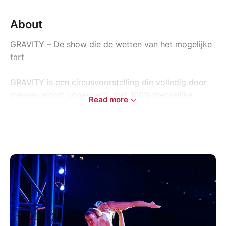
About
GRAVITY – De show die de wetten van het mogelijke
tart
GRAVITY is een circusvoorstelling die volledig door
mensen wordt uitgevoerd, met 100% menselijke
Read more
artiesten, waarbij het lichaam de enige motor van de
prestatie vormt.
Zonder technologische hulpmiddelen of digitale trucs
laat GRAVITY de kracht van talent, meesterschap en
discipline zien. Koorddansers, jongleurs, hand-tot-
handartiesten en luchtacrobaten verleggen de
grenzen van evenwicht, kracht en lichtheid met één
ambitie: de zwaartekracht trotseren.