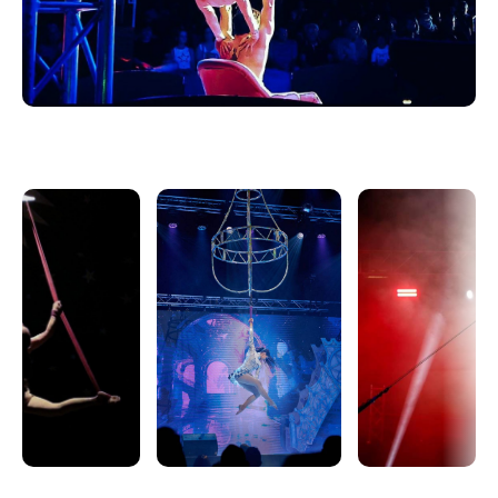
Door middel van spectaculaire en poëtische acts
vertelt de show het verhaal van de mensheid die de
wetten van de natuur trotseert, haar vermogen om te
stijgen, te vallen en vervolgens weer op te staan. Elke
vlucht, elke zweefstand, elk fragiel evenwicht is een
demonstratie van wat mensen kunnen bereiken
dankzij hun fysieke, mentale en artistieke vermogens.
GRAVITY is een ode aan het menselijk lichaam, moed
en doorzettingsvermogen.
Een intense, visuele en gezinsvriendelijke show die
ons eraan herinnert dat wanneer talent en passie
samenkomen, zelfs de zwaartekracht getrotseerd
kan worden.