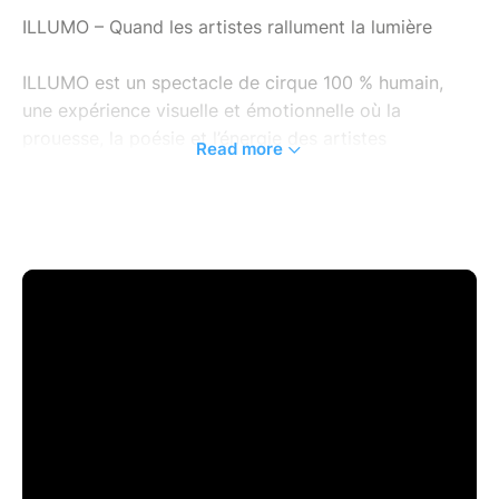
ILLUMO – Quand les artistes rallument la lumière
ILLUMO est un spectacle de cirque 100 % humain,
une expérience visuelle et émotionnelle où la
prouesse, la poésie et l’énergie des artistes
Read more
deviennent la seule source de lumière.
Le cirque a perdu ses lumières…
La piste est plongée dans l’obscurité.
Mais un à un, les artistes entrent en scène.
Grâce à leur talent, leur audace et leur créativité, ils
font renaître la lumière du cirque.
Chaque artiste apporte sa propre couleur, sa propre
énergie, et ensemble ils reconstruisent un univers
éclatant, vibrant et spectaculaire.
ILLUMO propose une succession de grands numéros
à couper le souffle, portés par plus de 14 disciplines :