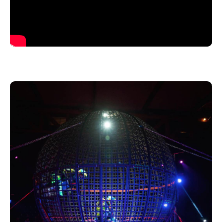
- Globe de la Mort
- Roue de la Mort
- Trampoline
- Corde lisse
- Jongleur aux ballons de football
- Tissu aérien
- Clown
… et bien d’autres surprises.
Sans artifices numériques, sans effets truqués,
ILLUMO met l’humain au cœur du spectacle : la
performance réelle, le risque, l’émotion et la magie du
cirque vivant.
Un spectacle familial, moderne et intense, où chaque
numéro rallume une nouvelle lumière…
jusqu’à faire briller à nouveau tout le cirque.