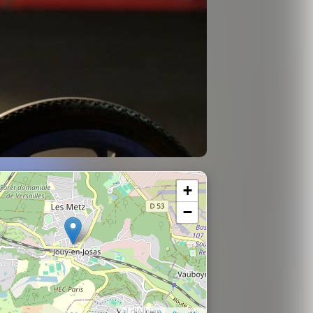
+
−
| ©