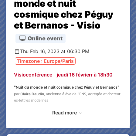
monde et nuit
cosmique chez Péguy
et Bernanos - Visio
Online event
Thu Feb 16, 2023 at 06:30 PM
Timezone : Europe/Paris
Visioconférence - jeudi 16 févrierr à 18h30
"Nuit du monde et nuit cosmique chez Péguy et Bernanos"
ancienne élève de l'ENS, agrégée et docteur
par
Claire Daudin
,
ès-lettres modernes
Read more
A
dhérez ou renouvelez votre adhésion en
payant votre cotisation 2023
,
ce qui vous
permettra, entre autres, de bénéficier du
demi-