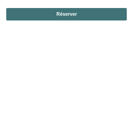
Réserver
| ©
Leaflet
OpenStreetMap
Share this page
Service Culturel de Vizille