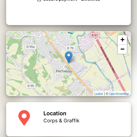
+
−
| ©
Leaflet
OpenStreetMap
Location
Corps & Graffik