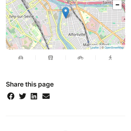
−
| ©
Leaflet
OpenStreetMap
Share this page