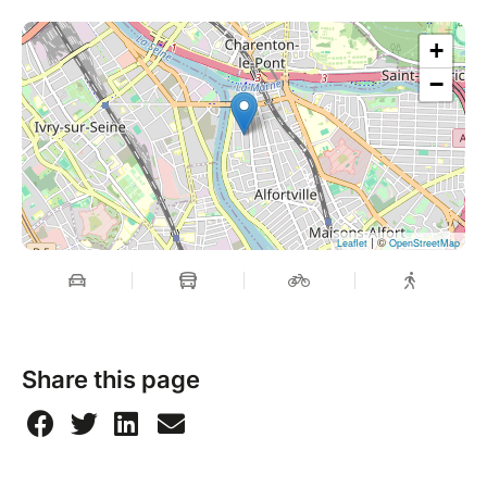
+
−
| ©
Leaflet
OpenStreetMap
Share this page