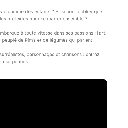
e vie comme des enfants ? Et si pour oublier que
 les prétextes pour se marrer ensemble ?
barque à toute vitesse dans ses passions : l’art,
rs peuplé de Pim’s et de légumes qui parlent.
surréalistes, personnages et chansons : entrez
n serpentins.