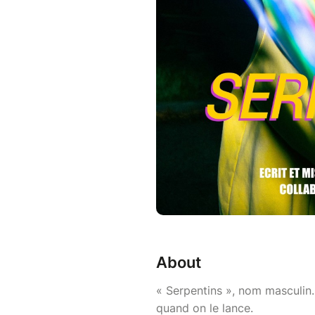
About
« Serpentins », nom masculin.
quand on le lance.