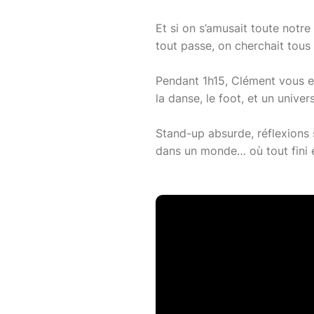
Et si on s’amusait toute notr
tout passe, on cherchait tous
Pendant 1h15, Clément vous em
la danse, le foot, et un unive
Stand-up absurde, réflexions 
dans un monde… où tout fini e