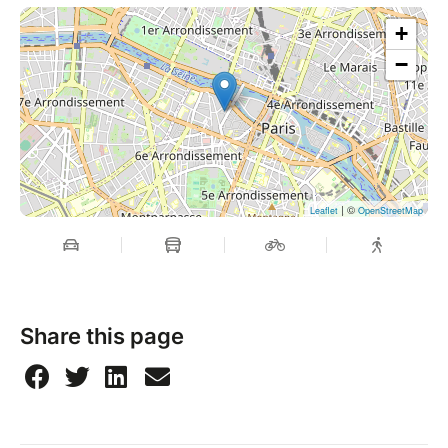
+
−
| ©
Leaflet
OpenStreetMap
Share this page