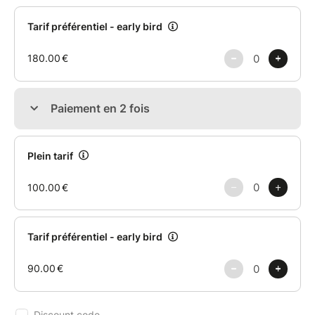
S’ouvrir à l’autre dans un esprit de respect, de
coopération et d’écoute
Un terrain de jeu ouvert à chacun, pour laisser le
clown en soi s’éveiller
Le stage s’ouvre comme un terrain de jeu vivant, où
le corps, la voix et l’imaginaire se rencontrent. Entre
scènes en solo ou en duo et moments d’échange
bienveillants, chacun peut explorer ce qui jaillit
naturellement en lui, dans la joie, l’écoute et la liberté.
L’improvisation devient alors le fil conducteur, et
l’instant présent, une scène à savourer.
Contrairement à l’idée de « faire le clown », il s’agit
ici de laisser émerger une part authentique de soi,
dans un espace de liberté, de jeu et de création. C’est
une exploration joyeuse, parfois touchante, toujours