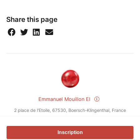
Où ?
Chaque stage vous accueille dans un lieu accueillant,
Share this page
confortable et propice à la joie et à la découverte.
Les repas et hébergements sont à votre charge. Les
repas sont pris sur place.
Lieu : Salle communale du hameau de Klingenthal, 2
place de l’Etoile à 67530 Boersch
Accès :
– Voitures, plusieurs parking gratuits sont à votre
disposition proche de la salle communale (Cf. plan
dans la fiche infos pratiques du stage)
Emmanuel Mouillon EI
– Bus 257 depuis la gare routière de Strasbourg Les
2 place de l'Etoile, 67530, Boersch-Klingenthal, France
Halles, arrêt Armes Blanches
– TER depuis Strasbourg, arrêt Obernai et bus 257
(cf.ci-dessus)
Send a message
Inscription