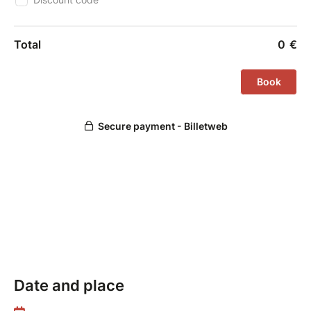
surprenante.
Ensemble, nous explorerons :
Le plateau, cet espace magique où tout
devient jeu et possibilité.
L’écoute de soi et des autres, pour tisser des
interactions sincères et spontanées.
Les outils du clown, de la répétition à
l’exagération, pour donner vie à chaque geste
et chaque expression.
La liberté de l’improvisation, où l’audace et la
créativité trouvent leur place, instant après
instant.
Un premier pas dans un cycle d’aventures…
Date and place
Ce stage est la porte d’entrée d’un cycle de trois