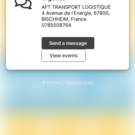
d'inscription
AFT TRANSPORT LOGISTIQUE
Votre lien de connexion vous sera
4 Avenue de l'Energie, 67800,
adressé quelques jours avant la date
BISCHHEIM, France
de la visio conférence.
0785008764
Send a message
View events
© Billetweb |
Create my event