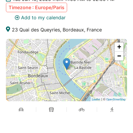
Timezone : Europe/Paris
Add to my calendar
23 Quai des Queyries, Bordeaux, France
+
−
| ©
Leaflet
OpenStreetMap