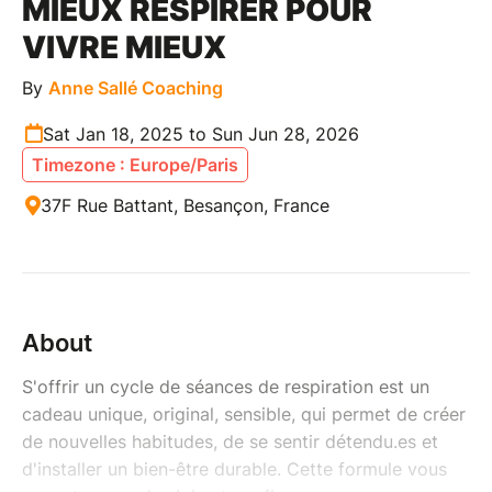
MIEUX RESPIRER POUR
VIVRE MIEUX
By
Anne Sallé Coaching
Sat Jan 18, 2025 to Sun Jun 28, 2026
Timezone : Europe/Paris
37F Rue Battant, Besançon, France
About
S'offrir un cycle de séances de respiration est un
cadeau unique, original, sensible, qui permet de créer
de nouvelles habitudes, de se sentir détendu.es et
d'installer un bien-être durable. Cette formule vous