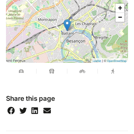
L’entrée est au milieu de l’escalier sur la gauche.
+
Dirigez-vous ensuite tout à gauche dans la grande
−
cour.
La salle est au 1er étage.
| ©
Leaflet
OpenStreetMap
Share this page