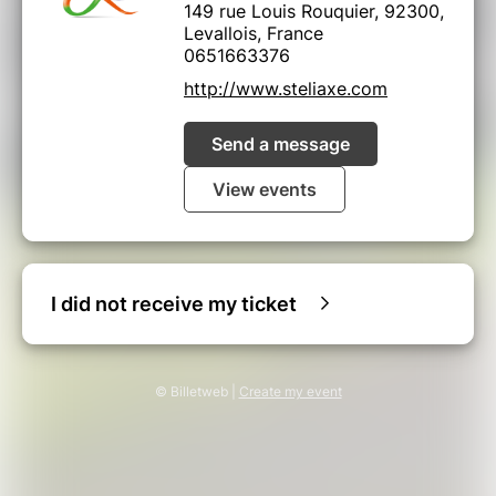
149 rue Louis Rouquier, 92300,
Levallois, France
0651663376
http://www.steliaxe.com
Send a message
View events
I did not receive my ticket
© Billetweb |
Create my event