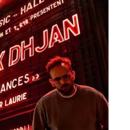
s, et après toute une saison à La Scala Paris,
ectacle actuellement disponible sur Canal+.
stival et récompensé par plusieurs prix
au Printemps du Rire de Toulouse, Clément
éré, moderne et terriblement efficace.
ision et regard lucide sur notre époque, il s’est
s marquants de la scène parisienne.