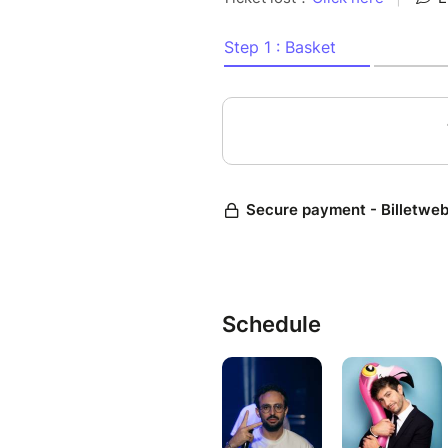
chaîne Montreux Comedy , ain
Comedy Festival et nouvelle 
Une programmation ambitieuse 
de Cognac, entre humour conte
Bar 1838 — Hôtel Chais Monn
Places très limitées
Présentation des artistes
Schedule
FÉLIX DHJAN
Révélé au Jamel Comedy Club 
s’est imposé comme l’une des 