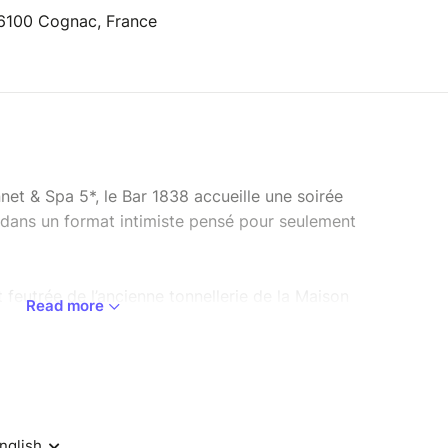
 16100 Cognac, France
et & Spa 5*, le Bar 1838 accueille une soirée
dans un format intimiste pensé pour seulement
 feutrée de l’ancienne tonnellerie de la Maison
Read more
nd-up au plus près des artistes, dans une
elle.
élix Dhjan, tout juste sorti de l’Olympia et
 Patrick Chanfray, figure incontournable de la
exandra Pizzagali à découvrir sur Canal+ et sur la