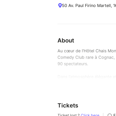
50 Av. Paul Firino Martell,
About
Au cœur de l’Hôtel Chais Monn
Comedy Club rare à Cognac, 
90 spectateurs.
Dans l’atmosphère élégante et
Monnet, le public vivra le sta
proximité devenue exceptionn
Pour cette première édition : F
Tickets
membre du Jamel Comedy Club,
radio et des plateaux télé, Al