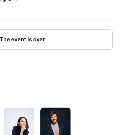
si que Clément Kersual révélée par le Montreux
voix acérée du stand-up contemporain.
réunie dans l’un des lieux les plus prestigieux
mporain, cocktails signatures et art de vivre.
et & Spa
et chroniqueur sur Rire & Chansons, Félix Dhjan
références actuelles du stand-up français.