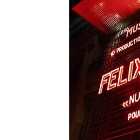
qu’inconfortable.
Multi-récompensée en festival
vous pouvez retrouver son sp
CLEMENT KERSUAL
Repéré au Montreux Comedy Fe
d’écriture dont le Prix SACD 
Kersual impose un stand-up ac
Entre humour corrosif, autodér
imposé comme l’un des visage