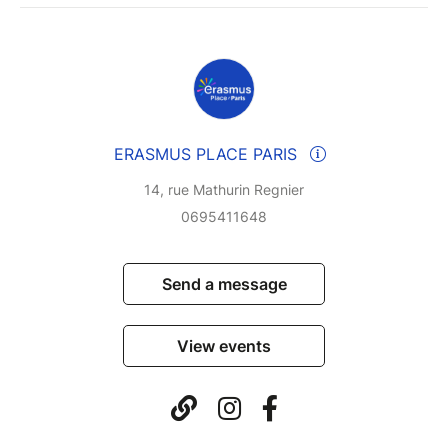
paiement par carte bancaire via notre option
règlement Paypal.
Paypal | Payer avec PayPal, vous pouvez payer avec
votre carte de crédit si vous n’avez pas de compte
PayPal.
ERASMUS PLACE PARIS
▬▬▬▬▬▬ A savoir : ▬▬▬▬▬▬
14, rue Mathurin Regnier
Vous devez être constamment en possession d’une
0695411648
carte d’identité valide (Passeport, carte d’identité…).
Vous devez informer le responsable en cas
d’allergies, de problèmes médicaux particuliers
Send a message
(asthme, diabète) et/ou de régime alimentaire
particulier.
View events
Pour les mineurs, une autorisation parentale ainsi que
le numéro des parents doivent être fournis.