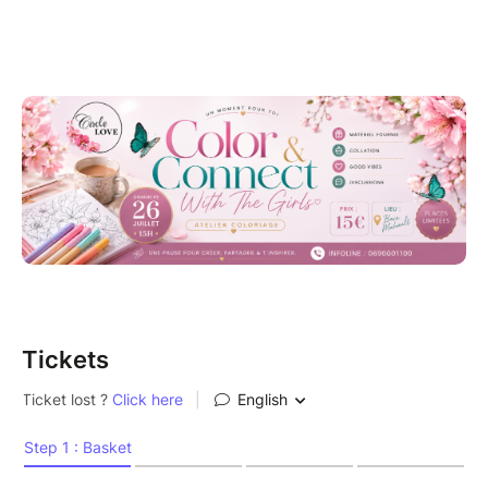
reconnecter à elles-mêmes et partager un moment
chaleureux dans une ambiance douce et
bienveillante.
Ici, on vient simplement pour créer, échanger et
profiter d’un moment de détente.
En exclusivité il y aura aussi un petit espace pour les
enfants ..
Au programme :
Atelier de coloriage
Collation gourmande
Discussions authentiques entre femmes
Good vibes garanties
Tickets
Une ambiance printanière, élégante et cocooning
Informations
Dimanche 26 juillet
15h00