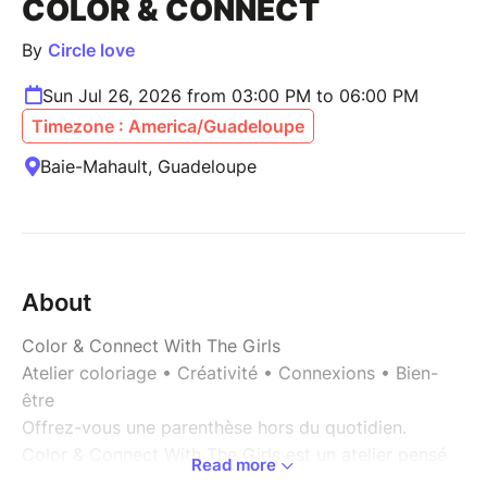
COLOR & CONNECT
By
Circle love
Sun Jul 26, 2026 from 03:00 PM to 06:00 PM
Timezone : America/Guadeloupe
Baie-Mahault, Guadeloupe
About
Color & Connect With The Girls
Atelier coloriage • Créativité • Connexions • Bien-
être
Offrez-vous une parenthèse hors du quotidien.
Color & Connect With The Girls est un atelier pensé
Read more
pour les femmes qui souhaitent ralentir, se